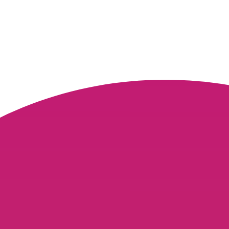
Bên A
Chủ thẻ không
9
SCB
(mPOS.vn)
phải thực hiện gì
thực hiện
thêm.
10
OCB
11
BIDV
12
Nam Á
13
Kiên Long
14
TP Bank
15
Eximbank
16
VIB
17
Vietinbank
18
Citibank
Không chuyển trả
góp các giao dịch