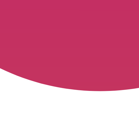
góp.
Chủ thẻ SHB cần
nghe điện thoại
khi
ngân hàng gọi
điện
25
SHB
cho chủ thẻ để xác
nhận giao dịch trả
góp.
Ngân hàng MSB
thu thêm 3.0% phí
quản lý trả góp của
chủ thẻ với các kỳ
26
Maritimebank
hạn 3, 9, 12 tháng.
Riêng kỳ hạn 6
tháng, chủ thẻ sẽ
không bị thu thêm.
Không chuyển trả
góp các giao dịch