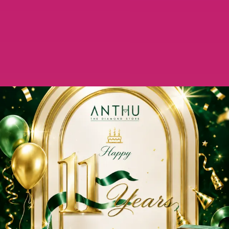
đã lên sao kê. Chỉ
hỗ trợ chuyển trả
góp với giao dịch
19
LOTTE_FINANCE
thực hiện trước 03
ngày làm việc của
kỳ sao kê thẻ.
Các ngày sao kê:
1,11,21 hàng tháng.
PVCombank chỉ
chuyển đổi trả góp
với các giao dịch
20
PVCombank
thực hiện
trước 03
ngày làm việc của
kỳ sao kê thẻ.
FE Credit thu thêm
phí chuyển đổi trả
góp (chưa bao
gồm
21
FE Credit
VAT) của chủ thẻ