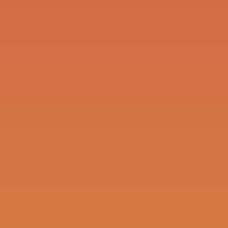
Liên kết