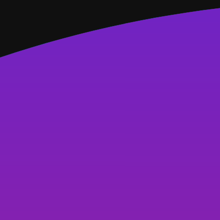
Hệ thống chi nhánh An Thư
033 333 6789
033 333 6789
Hỗ trợ
Kiến thức
AI Thiết kế
Logo
Đăng nhập
Sản phẩm