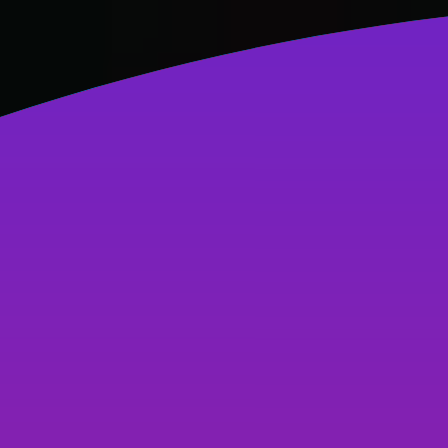
Hệ thống chi nhánh An Thư
033 333 6789
033 333 6789
Hỗ trợ
Kiến thức
AI Thiết kế
Logo
Đăng nhập
Sản phẩm