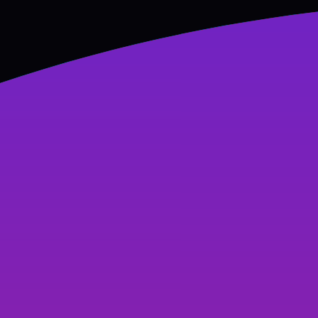
Hệ thống chi nhánh An Thư
033 333 6789
033 333 6789
Hỗ trợ
Kiến thức
AI Thiết kế
Logo
Đăng nhập
Sản phẩm