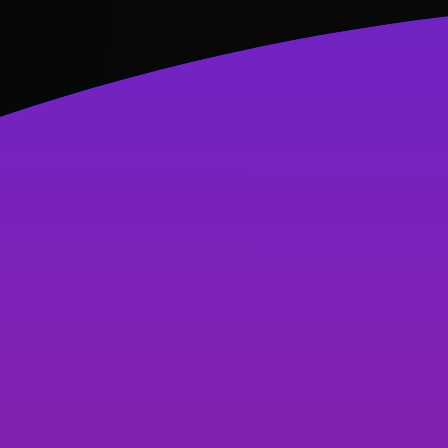
Hệ thống chi nhánh An Thư
033 333 6789
033 333 6789
Hỗ trợ
Kiến thức
AI Thiết kế
Logo
Đăng nhập
Sản phẩm