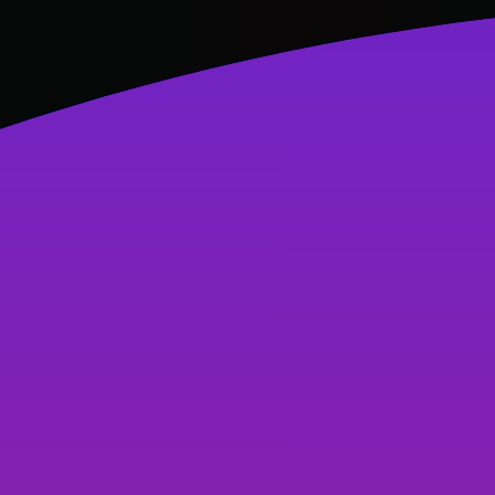
Hệ thống chi nhánh An Thư
033 333 6789
033 333 6789
Hỗ trợ
Kiến thức
AI Thiết kế
Logo
Đăng nhập
Sản phẩm