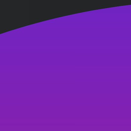
Hệ thống chi nhánh An Thư
033 333 6789
033 333 6789
Hỗ trợ
Kiến thức
AI Thiết kế
Logo
Đăng nhập
Sản phẩm